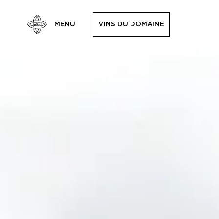
MENU
V
I
N
S
D
U
D
O
M
A
I
N
E
V
I
N
S
D
U
D
O
M
A
I
N
E
R
E
T
O
U
R
R
E
T
O
U
R