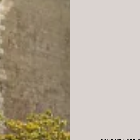
INFORMA
Année du m
Cépage : 
Taux d'alco
Volume : 7
ANAL