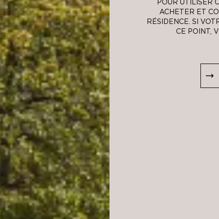
POUR UTILISER 
ACHETER ET CO
RÉSIDENCE. SI VOT
Remise int
CE POINT, 
Transport 
cuvées con
"Prestige"
Environnem
associe "T
que "Tenta
pourtant r
cuvée a ét
la note de
de la méda
Typé « Che
Saumur bla
d'une séle
dénommée "
barriques 
grande fine
jaune crist
mêlant des
jaunes. On