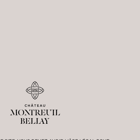
TIONS
illésime : 2023
Chenin 100%
ol : 12%
5 cl
YSE
NOTE DU CAVISTE
MÉDAILLES