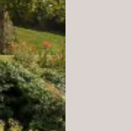
de groseil
notes légè
gourmande,
aromatique
beurrées. F
mer, une c
et bien sûr 
NOMBRE D
A
A