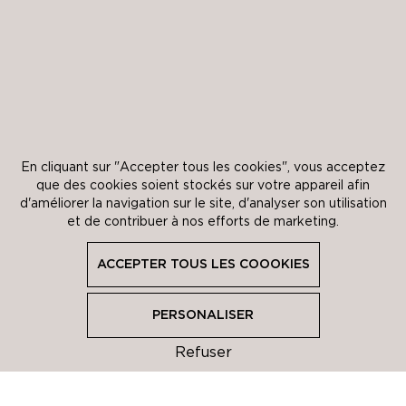
En cliquant sur "Accepter tous les cookies", vous acceptez
que des cookies soient stockés sur votre appareil afin
d'améliorer la navigation sur le site, d'analyser son utilisation
et de contribuer à nos efforts de marketing.
ACCEPTER TOUS LES COOOKIES
ACCEPTER TOUS LES COOOKIES
Restez informé de l’actualité
PERSONALISER
PERSONALISER
L’abus d’alcool est dangereux pour la santé.
Refuser
À consommer avec modération.
Personnaliser votre choix
FERMER