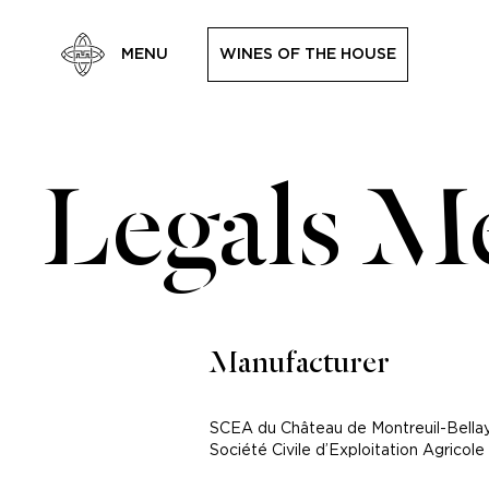
MENU
W
I
N
E
S
O
F
T
H
E
H
O
U
S
E
W
I
N
E
S
O
F
T
H
E
H
O
U
S
E
Legals M
Manufacturer
SCEA du Château de Montreuil-Bella
Société Civile d’Exploitation Agricole