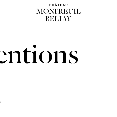
entions
y