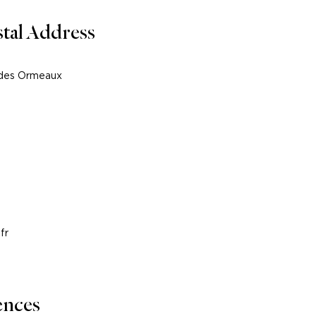
tal Address
e des Ormeaux
fr
ences